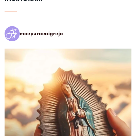
maepuraeaigreja