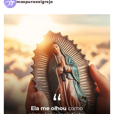
maepuraeaigreja