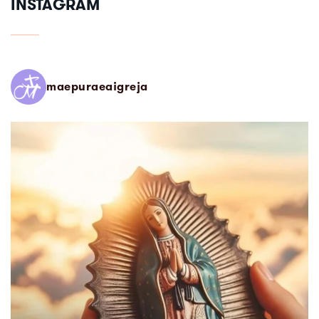
INSTAGRAM
maepuraeaigreja