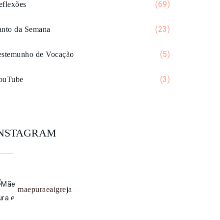
(69)
eflexões
(23)
anto da Semana
(5)
estemunho de Vocação
(3)
ouTube
INSTAGRAM
maepuraeaigreja