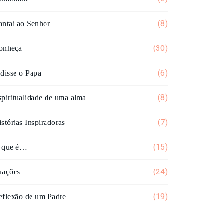
(8)
antai ao Senhor
(30)
onheça
(6)
 disse o Papa
(8)
spiritualidade de uma alma
(7)
stórias Inspiradoras
(15)
 que é…
(24)
rações
(19)
eflexão de um Padre