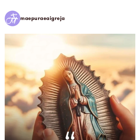
maepuraeaigreja