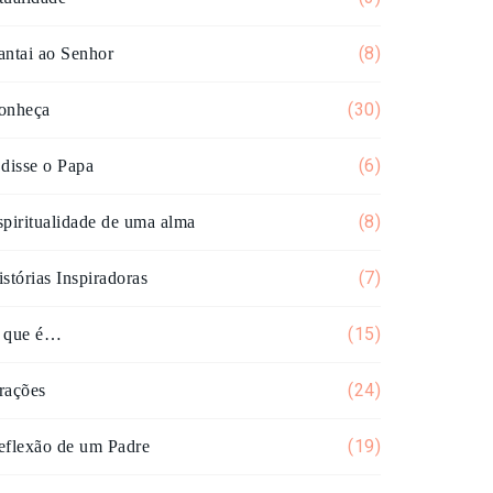
(8)
antai ao Senhor
(30)
onheça
(6)
 disse o Papa
(8)
spiritualidade de uma alma
(7)
stórias Inspiradoras
(15)
 que é…
(24)
rações
(19)
eflexão de um Padre