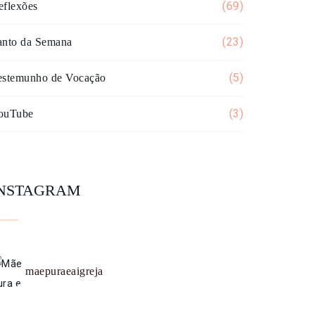
(69)
eflexões
(23)
anto da Semana
(5)
estemunho de Vocação
(3)
ouTube
INSTAGRAM
maepuraeaigreja