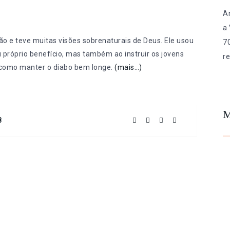
A
a
o e teve muitas visões sobrenaturais de Deus. Ele usou
7
 próprio benefício, mas também ao instruir os jovens
re
 como manter o diabo bem longe.
(mais…)
M
8