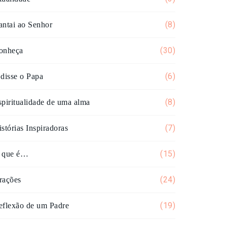
(8)
antai ao Senhor
(30)
onheça
(6)
 disse o Papa
(8)
spiritualidade de uma alma
(7)
stórias Inspiradoras
(15)
 que é…
(24)
rações
(19)
eflexão de um Padre