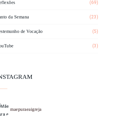
(69)
eflexões
(23)
anto da Semana
(5)
estemunho de Vocação
(3)
ouTube
INSTAGRAM
maepuraeaigreja