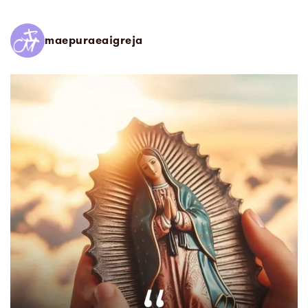
maepuraeaigreja