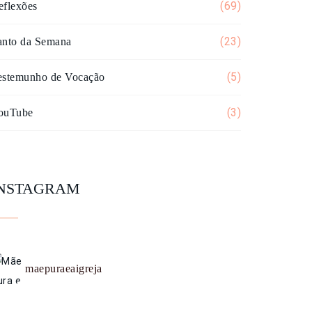
(69)
eflexões
(23)
anto da Semana
(5)
estemunho de Vocação
(3)
ouTube
INSTAGRAM
maepuraeaigreja