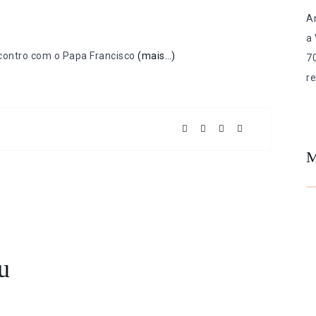
A
a
ncontro com o Papa Francisco
(mais…)
7
re
M
u