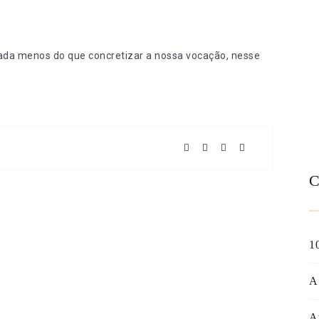
nada menos do que concretizar a nossa vocação, nesse
C
10
A
A