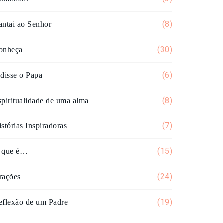
(8)
antai ao Senhor
(30)
onheça
(6)
 disse o Papa
(8)
spiritualidade de uma alma
(7)
stórias Inspiradoras
(15)
 que é…
(24)
rações
(19)
eflexão de um Padre