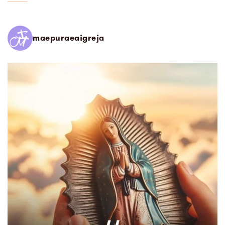
maepuraeaigreja